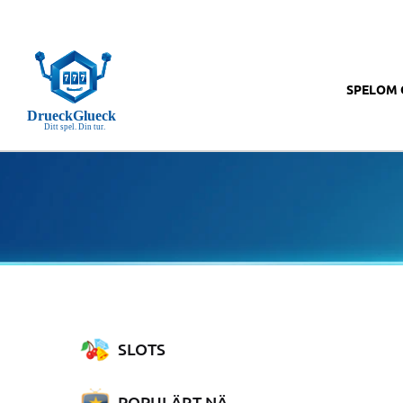
SPEL
OM 
SLOTS
POPULÄRT NÄRA DIG