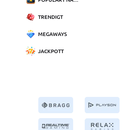
TRENDIGT
MEGAWAYS
JACKPOTT