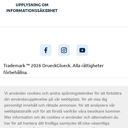
UPPLYSNING OM
INFORMATIONSSÄKERHET
Trademark ™ 2026 DrueckGlueck. Alla rättigheter
förbehållna.
This site’s operations are regulated by the Malta Gaming
Authority and is operated by Skill On Net Limited, Office
1/5297 Level G, Quantum House, 75, Abate Rigord Street,
Ta’ Xbiex, XBX 1120, Malta, under the gaming license
issued by the Malta Gaming Authority (license number
MGA/CRP/171/2009/01) issued on 1 August 2018.