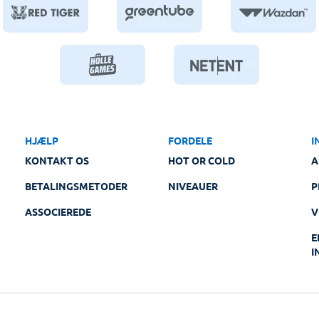
HJÆLP
FORDELE
I
KONTAKT OS
HOT OR COLD
A
BETALINGSMETODER
NIVEAUER
P
ASSOCIEREDE
V
E
I