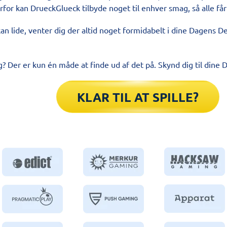
or kan DrueckGlueck tilbyde noget til enhver smag, så alle får 
an lide, venter dig der altid noget formidabelt i dine Dagens De
? Der er kun én måde at finde ud af det på. Skynd dig til dine 
KLAR TIL AT SPILLE?