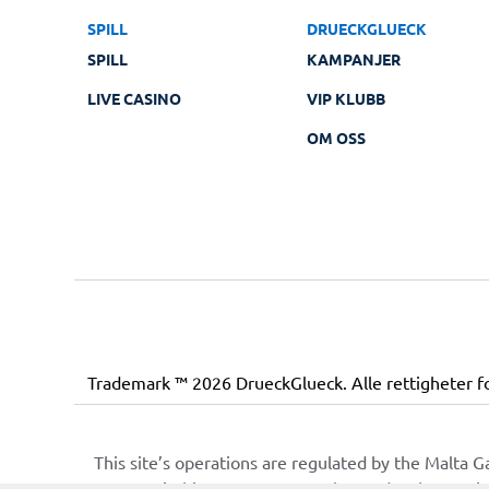
SPILL
DRUECKGLUECK
SPILL
KAMPANJER
LIVE CASINO
VIP KLUBB
OM OSS
Trademark ™ 2026 DrueckGlueck. Alle rettigheter f
This site’s operations are regulated by the Malta 
Street, Ta’ Xbiex, XBX 1120, Malta, under the gam