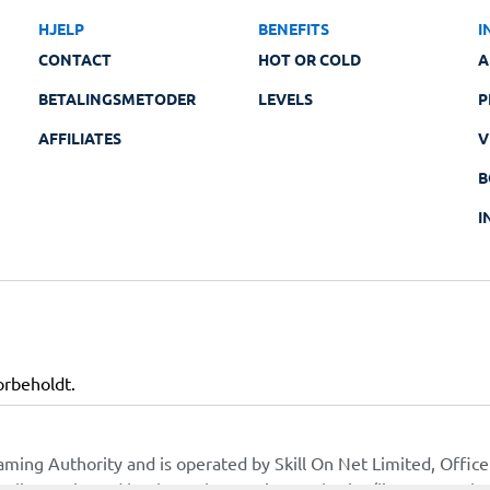
HJELP
BENEFITS
I
CONTACT
HOT OR COLD
A
BETALINGSMETODER
LEVELS
P
AFFILIATES
V
B
I
orbeholdt.
Gaming Authority and is operated by Skill On Net Limited, Off
ing license issued by the Malta Gaming Authority (license nu