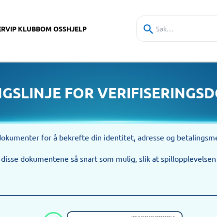
ER
VIP KLUBB
OM OSS
HJELP
NGSLINJE FOR VERIFISERING
 dokumenter for å bekrefte din identitet, adresse og betalings
 disse dokumentene så snart som mulig, slik at spillopplevelsen i