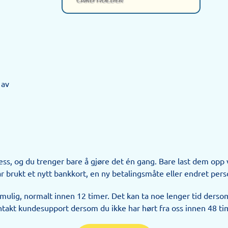
 av
s, og du trenger bare å gjøre det én gang. Bare last dem opp vi
brukt et nytt bankkort, en ny betalingsmåte eller endret person
ulig, normalt innen 12 timer. Det kan ta noe lenger tid derso
takt kundesupport dersom du ikke har hørt fra oss innen 48 ti