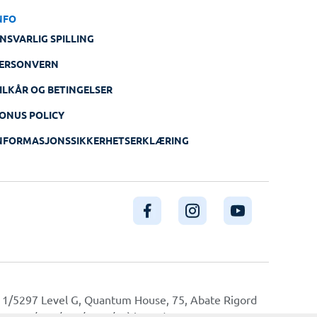
NFO
NSVARLIG SPILLING
ERSONVERN
ILKÅR OG BETINGELSER
ONUS POLICY
NFORMASJONSSIKKERHETSERKLÆRING
ice 1/5297 Level G, Quantum House, 75, Abate Rigord
mber MGA/CRP/171/2009/01) issued on 1 August 2018.