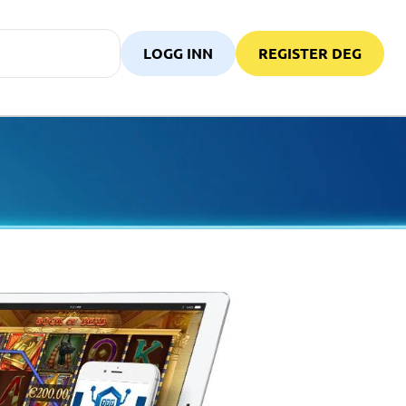
LOGG INN
REGISTER DEG