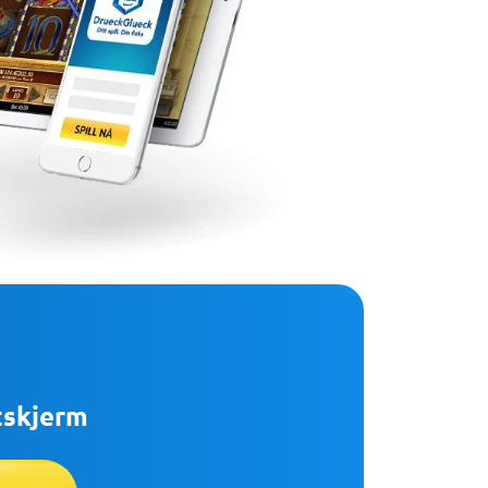
rtskjerm