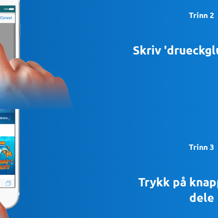
Trinn 2
Skriv 'drueckg
Trinn 3
Trykk på kna
dele